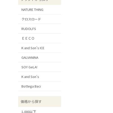
NATURE THING
クロスロード
RUDOLFS
ＥＥＣＯ
K and Son's ICE
GALVANINA
SOY GeLA!
K and Son's
Bottega Baci
価格から探す
1,000以下