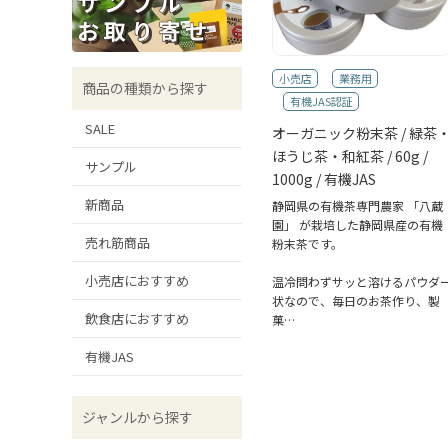
小売店
業務用
商品の種類から探す
有機JAS認証
SALE
オーガニック粉末茶 / 緑茶
ほうじ茶・和紅茶 / 60g /
サンプル
1000g / 有機JAS
新商品
静岡県の有機茶専門農家 「八蔵
園」 が栽培した静岡県産の有機
売れ筋商品
粉末茶です。
小売店におすすめ
温冷問わずサッと溶けるパウダ
状なので、毎日のお茶作り、製
飲食店におすすめ
菓…
有機JAS
ジャンルから探す