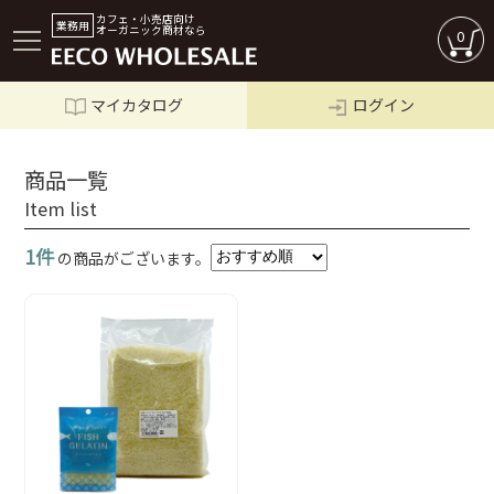
カフェ・小売店向け
業務用
オーガニック商材なら
0
マイカタログ
ログイン
ログイン
商品一覧
Item list
1件
の商品がございます。
商品一覧