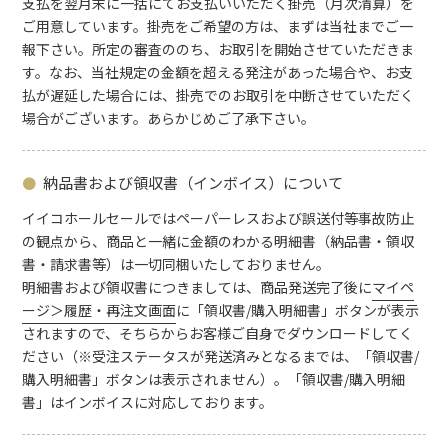
支払を翌月末に一括にてお支払いいただく掛売（月次清算）を
ご用意しています。掛売をご希望の方は、まずは当社までご一
報下さい。所定の審査ののち、お取引を開始させていただきま
す。なお、当社規定の金額を超える発注があった場合や、お支
払が遅延した場合には、掛売でのお取引を中断させていただく
場合がございます。あらかじめご了承下さい。
納品書および
領収書（インボイス）について
イイコホールセールではペーパーレスおよび誤送付等事故防止
の観点から、商品と一緒に金額のわかる明細書（納品書・領収
書・請求書等）は一切同梱いたしておりません。
明細書および領収書につきましては、商品発送完了後に
マイペ
ージ＞履歴・再注文画面
に「領収書/購入明細書」ボタンが表示
されますので、そちらからお客様ご自身でダウンロードしてく
ださい（※受注ステータスが発送済みとなるまでは、「領収書/
購入明細書」ボタンは表示されません）。「領収書/購入明細
書」はインボイスに対応しております。