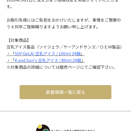
EECO WHOLESALEとは
す。
ご利用案内
お取引先様にはご負担をおかけいたしますが、事情をご賢察の
うえ何卒ご理解賜りますようお願い申し上げます。
【対象商品】
豆乳アイス製品（ソイジェラ／ケーアンドサンズ／ＯＥＭ製品）
・「
SOY GeLA! 豆乳アイス / 100ml 24個
」
・「
K and Son's 豆乳アイス / 80ml 24個
」
※対象商品の詳細については販売ページにてご確認下さい。
新着情報一覧に戻る