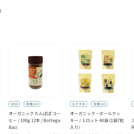
試
NEW
有機JAS
おすすめ
有機JAS
オーガニック たんぽぽ コー
オーガニック・ボールクッ
ヒー / 100g 12本 / Bottega
キー / １ロット 40袋 (1袋7粒
ス
Baci
入り）