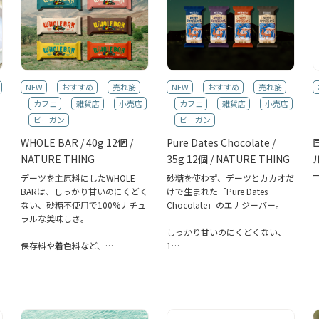
NEW
おすすめ
売れ筋
NEW
おすすめ
売れ筋
カフェ
雑貨店
小売店
カフェ
雑貨店
小売店
ビーガン
ビーガン
WHOLE BAR / 40g 12個 /
Pure Dates Chocolate /
NATURE THING
35g 12個 / NATURE THING
デーツを主原料にしたWHOLE
砂糖を使わず、デーツとカカオだ
BARは、しっかり甘いのにくどく
けで生まれた「Pure Dates
ない、砂糖不使用で100%ナチュ
Chocolate」のエナジーバー。
ラルな美味しさ。
しっかり甘いのにくどくない、
保存料や着色料など、…
1…