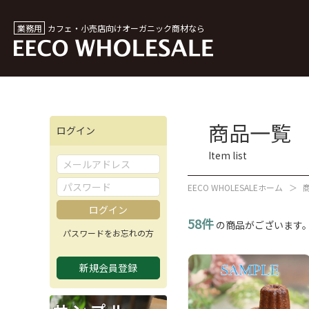
業務用
カフェ・小売店向け
オーガニック商材なら
商品一覧
ログイン
Item list
EECO WHOLESALEホーム
58件
の商品がございます
パスワードをお忘れの方
新規会員登録