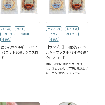
おすすめ
カフェ
サンプル品
おすすめ
レストラン
雑貨店
カフェ
レストラン
小売店
小売店
国産小麦のベルギーワッフ
【サンプル】 国産小麦のベ
ル / 1ロット36袋 / クロスロ
ルギーワッフル / 2種 各1袋 /
ード
クロスロード
国産小麦粉と国産バターを使用
し、ひとつひとつ丁寧に焼き上げ
た、手作りのワッフルです。…