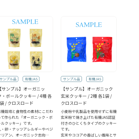
サンプル品
有機JAS
サンプル品
有機JAS
【サンプル】オーガニッ
【サンプル】オーガニック
ク・ボールクッキー / 4種 各
玄米クッキー / 2種 各1袋 /
1袋 / クロスロード
クロスロード
有機栽培と食物性の素材にこだわ
小麦粉や乳製品を使用せずに有機
って作られた「オーガニック・ボ
玄米粉で焼き上げた有機JAS認証
ールクッキー」です。
付きのひとくちタイプのクッキー
乳・卵・ナッツアレルギーやベジ
です。
タリアン、オーガニック志向…
玄米やココアの香ばしい風味とサ