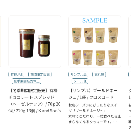
有機JAS
期間限定販売
サンプル品
売れ筋
夏季期間販売休止
メール便
【冬季期間限定販売】有機
【サンプル】ブールドネー
チョコレート スプレッド
ジュ / 1袋 / クロスロード
e
（ヘーゼルナッツ）/ 70g 20
秋冬シーズンにぴったりなスイー
ア
個 / 220g 13個 / K and Son's
ツ「ブールドネージュ」
素材にこだわり、一粒食べたら止
まらなくなるクッキーです。…