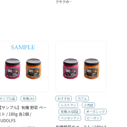
クサクの…
サンプル品
有機JAS
おすすめ
カフェ
レストラン
小売店
【サンプル】有機 野菜 ペー
有機JAS認証
オーガニック
ト / 180g 各1個 /
ベジタリアン
ビーガン
RUDOLFS