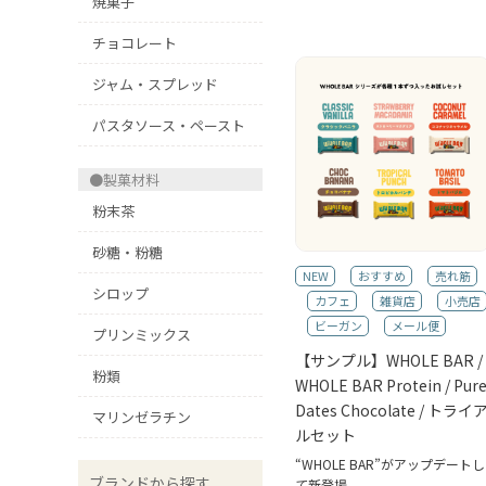
焼菓子
チョコレート
ジャム・スプレッド
パスタソース・ペースト
●製菓材料
粉末茶
砂糖・粉糖
NEW
おすすめ
売れ筋
シロップ
カフェ
雑貨店
小売店
ビーガン
メール便
プリンミックス
【サンプル】WHOLE BAR /
粉類
WHOLE BAR Protein / Pur
Dates Chocolate / トライ
マリンゼラチン
ルセット
“WHOLE BAR”がアップデートし
ブランドから探す
て新登場。