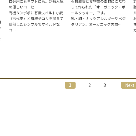
自分用にもギフトにも。定番人気
有機栽培と食物性の素材にこだわ
の優しいコーヒー
って作られた「オーガニック・ボ
有機タンポポに有機スペルト小麦
ールクッキー」です。
（古代麦）と有機チコリを加えて
乳・卵・ナッツアレルギーやベジ
機
焙煎したシンプルでマイルドな
タリアン、オーガニック志向…
ッ
コ…
さ
1
2
3
Next