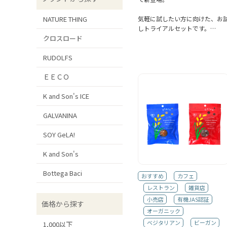
気軽に試したい方に向けた、お
NATURE THING
しトライアルセットです。…
クロスロード
RUDOLFS
ＥＥＣＯ
K and Son's ICE
GALVANINA
SOY GeLA!
K and Son's
Bottega Baci
おすすめ
カフェ
レストラン
雑貨店
小売店
有機JAS認証
価格から探す
オーガニック
ベジタリアン
ビーガン
1,000以下