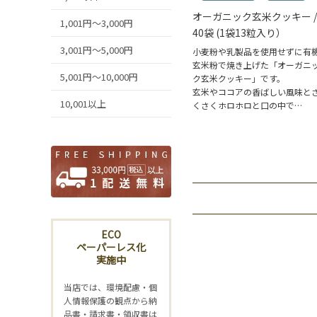
オーガニック玄米クッキー /
1,001円～3,000円
40袋 (1袋13粒入り）
3,001円～5,000円
小麦粉や乳製品を使用せずに有
玄米粉で焼き上げた「オーガニ
5,001円～10,000円
ク玄米クッキー」です。
玄米やココアの香ばしい風味と
10,001以上
くさくホロホロと口の中で…
ECO
ペーパーレス化
実施中
当店では、環境配慮・個
人情報保護の観点から納
品書・請求書・領収書は