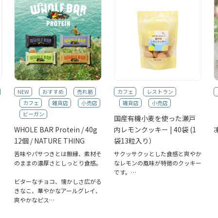
NEW
おすすめ
売れ筋
カフェ
レストラン
カフェ
雑貨店
小売店
雑貨店
小売店
ビーガン
国産有機小麦を使った瀬戸
WHOLE BAR Protein / 40g
内レモンクッキー | 40袋 (1
12個 / NATURE THING
袋13粒入り）
苦味やパサつきとは無縁、素材そ
サクッサクッとした食感と爽やか
のままの濃厚さとしっとり食感。
なレモンの風味が特徴のクッキー
です。…
ビターなチョコ、懐かしさ広がる
きなこ、華やかなアールグレイ、
爽やかなピス…